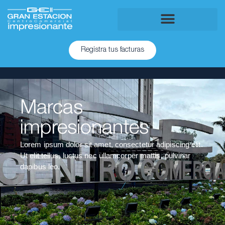
Registra tus facturas
Marcas
impresionantes
Lorem ipsum dolor sit amet, consectetur adipiscing elit.
Ut elit tellus, luctus nec ullamcorper mattis, pulvinar
dapibus leo.